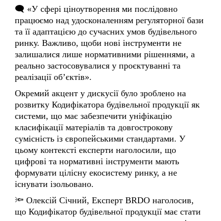
та її адаптацією до сучасних умов будівельного
ринку. Важливо, щоби нові інструменти не
залишалися лише нормативними рішеннями, а
реально застосовувалися у проєктуванні та
реалізації об’єктів».
Окремий акцент у дискусії було зроблено на
розвитку Кодифікатора будівельної продукції як
системи, що має забезпечити уніфікацію
класифікації матеріалів та довгострокову
сумісність із європейськими стандартами. У
цьому контексті експерти наголосили, що
цифрові та нормативні інструменти мають
формувати цілісну екосистему ринку, а не
існувати ізольовано.
🔦 Олексій Січний, Експерт BRDO наголосив,
що Кодифікатор будівельної продукції має стати
«живою» системою, яка оновлюється разом із
ринком, із забезпеченням довгострокової