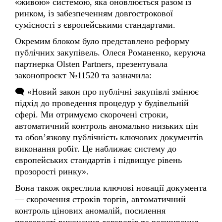
сумісності з європейськими стандартами.
Окремим блоком було представлено реформу
публічних закупівель. Олеся Романенко, керуюча
партнерка Olsten Partners, презентувала
законопроєкт №11520 та зазначила:
🗨️ «Новий закон про публічні закупівлі змінює
підхід до проведення процедур у будівельній
сфері. Ми отримуємо скорочені строки,
автоматичний контроль аномально низьких цін
та обов’язкову публічність ключових документів
виконання робіт. Це наближає систему до
європейських стандартів і підвищує рівень
прозорості ринку».
Вона також окреслила ключові новації документа
— скорочення строків торгів, автоматичний
контроль цінових аномалій, посилення
прозорості виконання договорів та розширення
механізмів доброчесності учасників ринку.