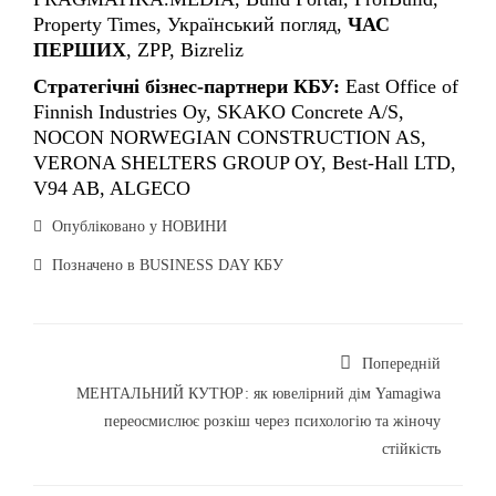
Стратегічні бізнес-партнери КБУ:
East Office of
Finnish Industries Oy, SKAKO Concrete A/S,
NOCON NORWEGIAN CONSTRUCTION AS,
VERONA SHELTERS GROUP OY, Best-Hall LTD,
V94 AB, ALGECO
Опубліковано у
НОВИНИ
Позначено в
BUSINESS DAY КБУ
Попередній
МЕНТАЛЬНИЙ КУТЮР: як ювелірний дім Yamagiwa
переосмислює розкіш через психологію та жіночу
стійкість
Далі