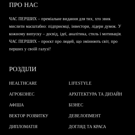
ЧАС ПЕРШИХ – преміальне видання для тих, хто звик
мислити масштабно: підприємці, інвестори, лідери думок. У
кожному випуску – досвід, ідеї, аналітика, стиль і мотивація.
ЧАС ПЕРШИХ – проєкт про людей, що змінюють світ, про
перших у своїй галузі!
РОЗДІЛИ
HEALTHCARE
LIFESTYLE
АГРОБІЗНЕС
АРХІТЕКТУРА ТА ДИЗАЙН
АФІША
БІЗНЕС
ВЕКТОР РОЗВИТКУ
ДЕВЕЛОПМЕНТ
ДИПЛОМАТІЯ
ДОГЛЯД ТА КРАСА
ДРАЙВ
ЗДОРОВ'Я НАЦІЇ
ІНВЕСТИЦІЇ
ІННОВАЦІЇ