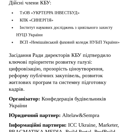
КПК «СИНЕРГІЯ»
Інститут наукових досліджень з цивільного захисту
НУЦЗ України
ВСП «Немішаївський фаховий коледж НУБіП України»
Засідання Ради директорів КБУ підтвердило
ключові пріоритети розвитку галузі:
цифровізацію, прозорість ціноутворення,
реформу публічних закупівель, розвиток
житлових програм та системну підготовку
кадрів.
Організатор:
Конфедерація будівельників
України
Юридичний партнер:
Altelaw&Sempra
Інформаційні партнери:
ICC Ukraine, Marketer,
PRAGMATIKA.MEDIA, Build Portal, ProfBuild,
Property Times, Український погляд,
ЧАС
ПЕРШИХ
, ZPP, Bizreliz