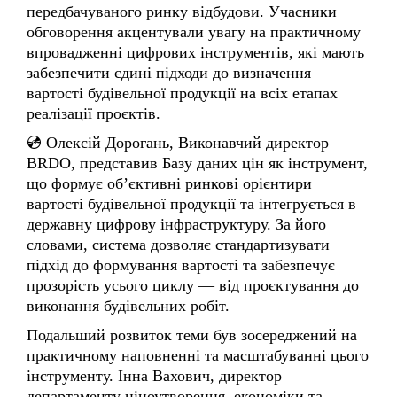
впровадженні цифрових інструментів, які мають
забезпечити єдині підходи до визначення
вартості будівельної продукції на всіх етапах
реалізації проєктів.
💿 Олексій Дорогань, Виконавчий директор
BRDO, представив Базу даних цін як інструмент,
що формує об’єктивні ринкові орієнтири
вартості будівельної продукції та інтегрується в
державну цифрову інфраструктуру. За його
словами, система дозволяє стандартизувати
підхід до формування вартості та забезпечує
прозорість усього циклу — від проєктування до
виконання будівельних робіт.
Подальший розвиток теми був зосереджений на
практичному наповненні та масштабуванні цього
інструменту. Інна Вахович, директор
департаменту ціноутворення, економіки та
організації будівництва Міністерства розвитку
громад та територій України, зазначила: