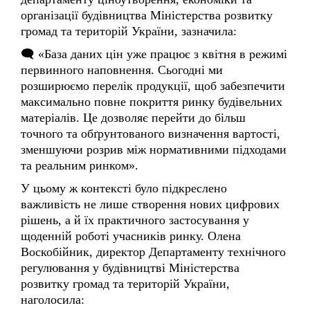
🗨️ «База даних цін уже працює з квітня в режимі
первинного наповнення. Сьогодні ми
розширюємо перелік продукції, щоб забезпечити
максимально повне покриття ринку будівельних
матеріалів. Це дозволяє перейти до більш
точного та обґрунтованого визначення вартості,
зменшуючи розрив між нормативними підходами
та реальним ринком».
У цьому ж контексті було підкреслено
важливість не лише створення нових цифрових
рішень, а й їх практичного застосування у
щоденній роботі учасників ринку. Олена
Воскобійник, директор Департаменту технічного
регулювання у будівництві Міністерства
розвитку громад та територій України,
наголосила:
🗨️ «У сфері ціноутворення ми послідовно
працюємо над удосконаленням регуляторної бази