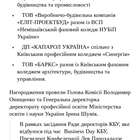
ТОВ «Виробничо-будівельна компанія
«ЕЛІТ-ПРОЕКТБУД» разом із ВСП
«Немішаївський фаховий коледж НУБіП
України»
ДП «КАПАРОЛ УКРАЇНА» спільно з
Київським професійним коледжем «Синергія»
ТОВ «БАРКС» разом із Київським фаховим
коледжем архітектури, будівництва та
управління.
Нагородження провели Голова Комісії Володимир
Онищенко та Генеральна директорка
директорату професійної освіти Міністерства
освіти і науки України Ірина Шумік.
В рамках засідання Ради директорів КБУ, яке
відбулося під час Business Day КБУ,
Президент Конфедерації Лев Парцхаладзе
зазначив: «Нас радує активність бізнесу —
сьогодні наш захід зібрав близько трьохсот