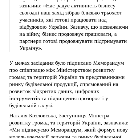
учасників, які готові працювати над
відбудовою України. Зазначу, що незважаючи
на війну, бізнес продовжує працювати, а
партнери готові продовжувати підтримувати
Україну».
У межах засідання було підписано Меморандум
про співпрацю між Міністерством розвитку
громад та територій України та представниками
ринку будівельної продукції, спрямований на
розвиток відкритих даних, цифрових
інструментів та підвищення прозорості у
будівельній галузі.
Наталія Козловська, Заступниця Міністра
розвитку громад та територій України, зазначила:
«Ми підписуємо Меморандум, який формує нову
модель взаємодії держави та ринку будівельної
продукції. Йдеться про відкриті дані, прозорі
ціни та цифровізацію процесів. Окремо важливо,