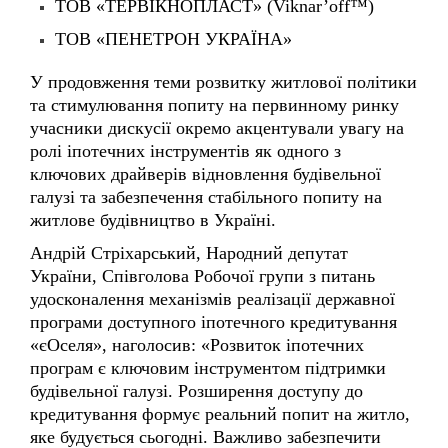
У продовження теми розвитку житлової політики
та стимулювання попиту на первинному ринку
учасники дискусії окремо акцентували увагу на
ролі іпотечних інструментів як одного з
ключових драйверів відновлення будівельної
галузі та забезпечення стабільного попиту на
житлове будівництво в Україні.
Андрій Стріхарський, Народний депутат
України, Співголова Робочої групи з питань
удосконалення механізмів реалізації державної
програми доступного іпотечного кредитування
«єОселя», наголосив: «Розвиток іпотечних
програм є ключовим інструментом підтримки
будівельної галузі. Розширення доступу до
кредитування формує реальний попит на житло,
яке будується сьогодні. Важливо забезпечити
баланс між можливостями фінансової системи та
потенціалом забудовників».