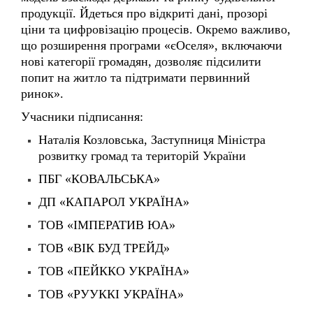
що розширення програми «єОселя», включаючи
нові категорії громадян, дозволяє підсилити
попит на житло та підтримати первинний
ринок».
Учасники підписання:
Наталія Козловська, Заступниця Міністра
розвитку громад та територій України
ПБГ «КОВАЛЬСЬКА»
ДП «КАПАРОЛ УКРАЇНА»
ТОВ «ІМПЕРАТИВ ЮА»
ТОВ «ВІК БУД ТРЕЙД»
ТОВ «ПЕЙККО УКРАЇНА»
ТОВ «РУУККІ УКРАЇНА»
ТОВ «ТЕРВІКНОПЛАСТ» (Viknar’off™)
ТОВ «ПЕНЕТРОН УКРАЇНА»