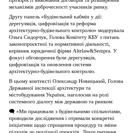
Другу панель «Будівельний кабмін у дії:
дерегуляція, цифровізація та реформа
архітектурно-будівельного контролю» модерувала
Ольга Сидорчук, Голова Комітету КБУ з питань
законопроєктної та нормативної діяльності,
керівник юридичної фірми Altelaw&Sempra. У
фокусі обговорення були дерегуляція,
цифровізація та оновлення системи
архітектурно-будівельного контролю.
В цьому контексті Олександр Новицький, Голова
Державної інспекції архітектури та
містобудування України, наголосив на ролі
системного діалогу між державою та ринком:
🗨️ «Ми працювали з будівельними спільнотами,
проводили дослідження і отримали конкретні
ініціативи щодо спрощення процедур та зміни
підходів до реалізації проєктів. Друге питання
стосувалося класифікації об’єктів, яку ми
розглядаємо як окремий системний виклик».