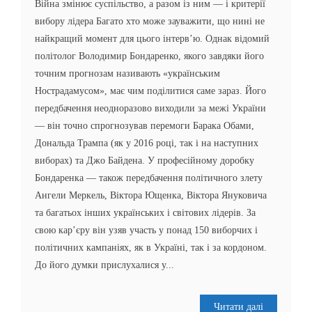
Війна змінює суспільство, а разом із ним — і критерії
вибору лідера Багато хто може зауважити, що нині не
найкращий момент для цього інтерв’ю. Однак відомий
політолог Володимир Бондаренко, якого завдяки його
точним прогнозам називають «українським
Нострадамусом», має чим поділитися саме зараз. Його
передбачення неодноразово виходили за межі України
— він точно спрогнозував перемоги Барака Обами,
Дональда Трампа (як у 2016 році, так і на наступних
виборах) та Джо Байдена. У професійному доробку
Бондаренка — також передбачення політичного злету
Ангели Меркель, Віктора Ющенка, Віктора Януковича
та багатьох інших українських і світових лідерів. За
свою кар’єру він узяв участь у понад 150 виборчих і
політичних кампаніях, як в Україні, так і за кордоном.
До його думки прислухалися у...
Читати далі