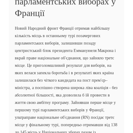
парламентських виборах у
Франції
Новий Народний фронт Франції отримав найбільшу
кількість місць в останньому турі позачергових
парламентських виборів, залишивши позаду
центристський блок президента Еммануюеля Макрона і
вкрай праве національне об'єднання, що зайняло третє
місце. Це приголомшливий результат для виборів, на
яких велася запекла боротьба і в результаті яких країна
залишилася без чіткого кандидата на пост прем'єр–
міністра, а поспішно створена широка ліва коаліція - без
абсолютної більшості, яка дозволила б їй провести в
життя свою амбітну програму. Зайнявши перше місце у
першому турі парламентських виборів у Франції,
ультраправе національне об'єднання (RN) посідає третє
місце у фінальному турі, попередньо отримавши від 138
до 145 місць у Національних зборах разом із