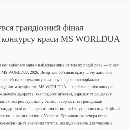
увся грандіозний фінал
о конкурсу краси MS WORLDUA
sort відбулася одна з найяскравіших світських подій року — фінал
и MS WORLDUA 2026. Вечір, що об’єднав красу, силу жіночого
рав гостей на вишуканому гала-шоу з червоною доріжкою,
агодійним аукціоном. MS WORLDUA — це більше, ніж конкурс
жіночого лідерства, яка поєднує інтелект, харизму та соціальну
інок, які реалізуються у бізнесі, творчості та громадській
тандарт успіху — через цінності, вплив і внутрішню силу. У фіналі
сантки з різних регіонів України. Кульмінацією вечора стало
реможниць та вручення титулів, які відкривають для учасниць...