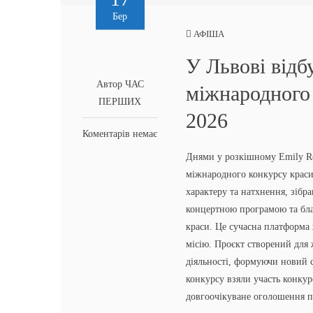
Бер
АФІША
У Львові відб
Автор ЧАС
міжнародног
ПЕРШИХ
2026
Коментарів немає
Днями у розкішному Emily Re
міжнародного конкурсу крас
характеру та натхнення, зіб
концертною програмою та бл
краси. Це сучасна платформа 
місію. Проєкт створений для ж
діяльності, формуючи новий с
конкурсу взяли участь конкур
довгоочікуване оголошення пе