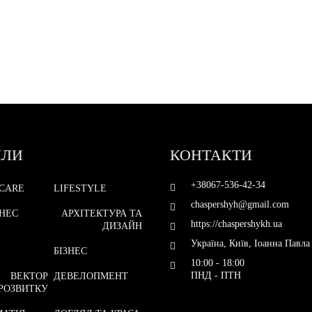
ІЛИ
КОНТАКТИ
+38067-536-42-34
CARE
LIFESTYLE
chaspershyh@gmail.com
ЗНЕС
АРХІТЕКТУРА ТА
https://chaspershykh.ua
ДИЗАЙН
Україна, Київ, Іоанна Павла 
БІЗНЕС
10:00 - 18:00
ПНД - ПТН
ВЕКТОР
ДЕВЕЛОПМЕНТ
РОЗВИТКУ