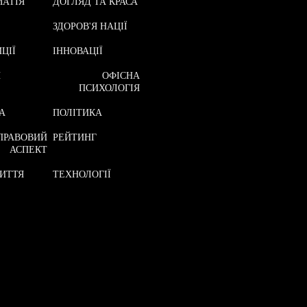
АТІЯ
ДОГЛЯД ТА КРАСА
ЗДОРОВ'Я НАЦІЇ
ЦІЇ
ІННОВАЦІЇ
И
ОФІСНА
ПСИХОЛОГІЯ
А
ПОЛІТИКА
ПРАВОВИЙ
РЕЙТИНГ
АСПЕКТ
ИТТЯ
ТЕХНОЛОГІЇ