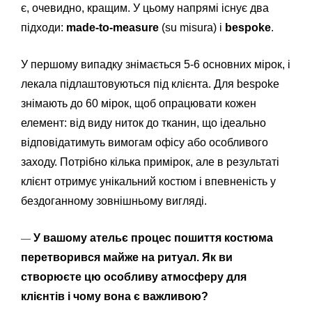
є, очевидно, кращим. У цьому напрямі існує два
підходи:
made-to-measure
(su misura) і
bespoke
.
У першому випадку знімається 5-6 основних мірок, і
лекала підлаштовуються під клієнта. Для bespoke
знімають до 60 мірок, щоб опрацювати кожен
елемент: від виду ниток до тканин, що ідеально
відповідатимуть вимогам офісу або особливого
заходу. Потрібно кілька примірок, але в результаті
клієнт отримує унікальний костюм і впевненість у
бездоганному зовнішньому вигляді.
У вашому ательє процес пошиття костюма
—
перетворився майже на ритуал. Як ви
створюєте цю особливу атмосферу для
клієнтів і чому вона є важливою?